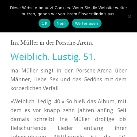
Diese Website benutzt Cookies. Wenn Sie die Website weiter
nutzen, gehen wir von Ihrem Einverständnis aus.
OK
Nein
Weiterlesen
Ina Müller in der Porsche-Arena
Weiblich. Lustig. 51.
Ina Müller singt in der Porsche-Arena über
Männer, Liebe, Sex und das Gedöns mit dem
körperlichen Verfall
»Weiblich. Ledig. 40.« So hieß das Album, mit
dem es vor knapp zehn Jahren anfing. Seit
damals schreibt Ina Müller drollige bis
tiefschürfende Lieder entlang ihrer
Lebensphasen. Mittlerweile ist die TV-