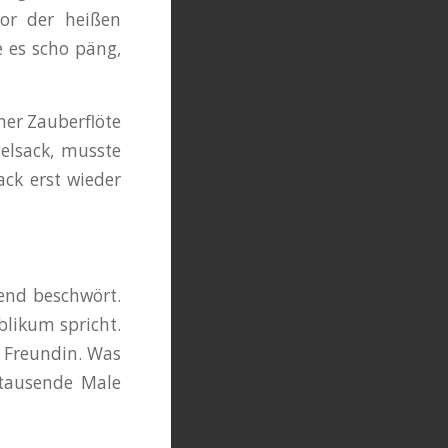
or der heißen
e es scho päng,
ner Zauberflöte
elsack, musste
ack erst wieder
gend beschwört.
blikum spricht.
r Freundin. Was
 tausende Male