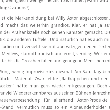
, wenngleich weniger herzlich als früher. (Wann wird
ding Ovations?)
ist die Markenbildung bei Willy Astor abgeschlossen.
d macht das weiterhin grandios. Klar, er hat ja a
 der Araltankstelle noch seinen Kanister gemacht. D
ik, die anderen Tüftelei. Und natürlich hat es auch mi
elodien und versieht sie mit aberwitzigen neuen Text
 Medleys, klampft ironisch und ernst, verbiegt Wörter
te, bis die Groschen fallen und genügend Menschen mi
 Song, wenig Improvisiertes diesmal: Am Samstagabend
ährtes Material. Zwar fehlte „Radkäppchen und der b
socken“ hätte man gern wieder mitgesungen. Doch 
war viel Wiedererkennbares aus seinen Bühnen-Jahrzeh
 Dauerwerbesendung für allerhand Astor-Produk
-Stand. Vermutlich muss so ein Aloneunderholder 