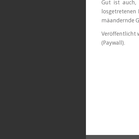
Gut ist auch,
losgetretenen 
mäandernde Git
Veröffentlich
(Paywall).