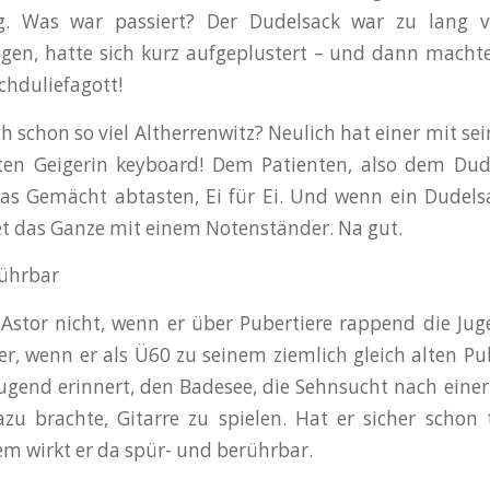
g. Was war passiert? Der Dudelsack war zu lang v
gen, hatte sich kurz aufgeplustert – und dann macht
chduliefagott!
h schon so viel Altherrenwitz? Neulich hat einer mit sei
sten Geigerin keyboard! Dem Patienten, also dem Dud
as Gemächt abtasten, Ei für Ei. Und wenn ein Dudels
det das Ganze mit einem Notenständer. Na gut.
ührbar
Astor nicht, wenn er über Pubertiere rappend die Ju
er, wenn er als Ü60 zu seinem ziemlich gleich alten Pu
Jugend erinnert, den Badesee, die Sehnsucht nach eine
zu brachte, Gitarre zu spielen. Hat er sicher schon
dem wirkt er da spür- und berührbar.