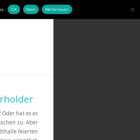
us.
OK
Nein
Weiterlesen
rholder
 Oder hat es es
sschen zu. Aber
thalle feierten