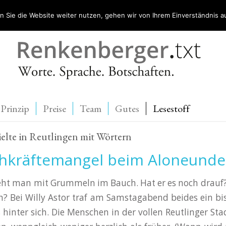
 Sie die Website weiter nutzen, gehen wir von Ihrem Einverständnis a
Prinzip
Preise
Team
Gutes
Lesestoff
ielte in Reutlingen mit Wörtern
chkräftemangel beim Aloneunde
ht man mit Grummeln im Bauch. Hat er es noch drauf?
ch? Bei Willy Astor traf am Samstagabend beides ein bi
 hinter sich. Die Menschen in der vollen Reutlinger Stad