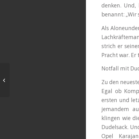
denken. Und, 
benannt: „Wir 
Als Aloneunder
Lachkräftemang
strich er sei
Pracht war. Er
Notfall mit Du
Thommie Bayer las in Glems aus
Zu den neueste
„Einer fehlt“
Egal ob Kompo
ersten und le
jemandem aufg
klingen wie di
Dudelsack. Und
Opel Karaja