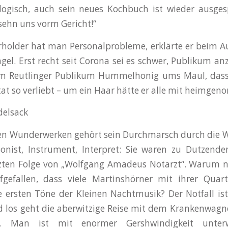
logisch, auch sein neues Kochbuch ist wieder ausge
sehn uns vorm Gericht!“
holder hat man Personalprobleme, erklärte er beim Au
el. Erst recht seit Corona sei es schwer, Publikum a
nem Reutlinger Publikum Hummelhonig ums Maul, dass
 tat so verliebt – um ein Haar hätte er alle mit heimge
delsack
n Wunderwerken gehört sein Durchmarsch durch die We
nist, Instrument, Interpret: Sie waren zu Dutzende
tzten Folge von „Wolfgang Amadeus Notarzt“. Warum nu
efallen, dass viele Martinshörner mit ihrer Quar
e ersten Töne der Kleinen Nachtmusik? Der Notfall ist
 los geht die aberwitzige Reise mit dem Krankenwagn
n. Man ist mit enormer Gershwindigkeit unter