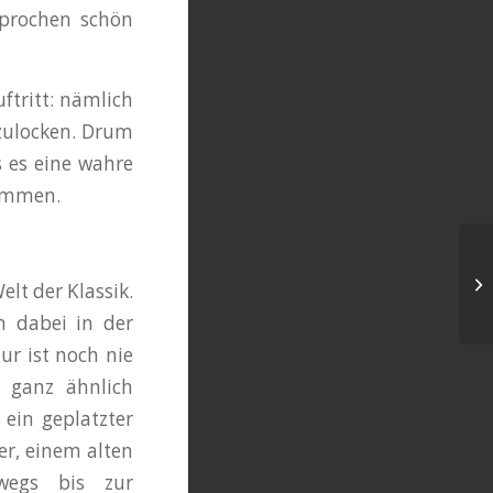
sprochen schön
ftritt: nämlich
nzulocken. Drum
 es eine wahre
nommen.
Pf
lt der Klassik.
n dabei in der
r ist noch nie
t ganz ähnlich
 ein geplatzter
er, einem alten
wegs bis zur