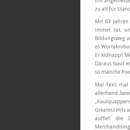
ihn angemessen
zu alt für Stan
Mit 63 Jahren 
immer tat, un
Bildungsweg an
es Wortakrobat
Er kidnappt M
Daraus baut er
so manche Poin
Mal Text, mal
allerhand bew
„Kaulquappen
Greatest Hits 
auffiel: die
Merchandising