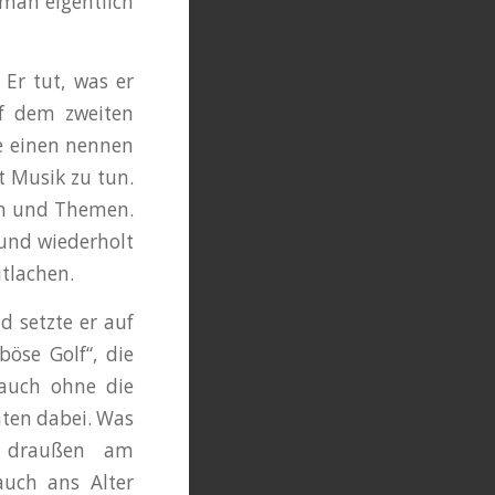
 man eigentlich
 Er tut, was er
uf dem zweiten
ie einen nennen
t Musik zu tun.
en und Themen.
 und wiederholt
tlachen.
 setzte er auf
öse Golf“, die
auch ohne die
nten dabei. Was
te draußen am
auch ans Alter