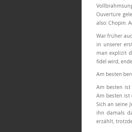
Vollbrahmsun
Ouvertüre gele
also: Chopin. A
War früher auc
in unserer er
man explizit d
fidel wird, en
Am besten ber
Am besten ist 
Am besten ist 
Sich an seine 
ihn damals da
erzählt, trotz