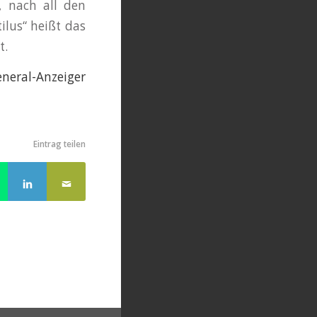
, nach all den
ilus“ heißt das
t.
eneral-Anzeiger
Eintrag teilen