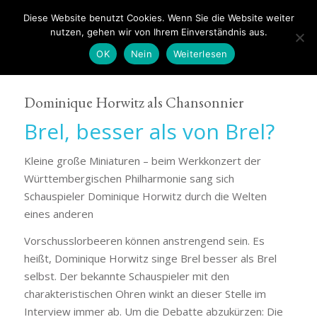
Diese Website benutzt Cookies. Wenn Sie die Website weiter
nutzen, gehen wir von Ihrem Einverständnis aus.
OK
Nein
Weiterlesen
Dominique Horwitz als Chansonnier
Brel, besser als von Brel?
Kleine große Miniaturen – beim Werkkonzert der
Württembergischen Philharmonie sang sich
Schauspieler Dominique Horwitz durch die Welten
eines anderen
Vorschusslorbeeren können anstrengend sein. Es
heißt, Dominique Horwitz singe Brel besser als Brel
selbst. Der bekannte Schauspieler mit den
charakteristischen Ohren winkt an dieser Stelle im
Interview immer ab. Um die Debatte abzukürzen: Die