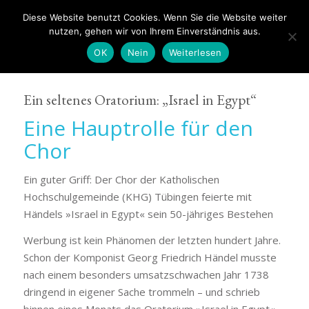
Diese Website benutzt Cookies. Wenn Sie die Website weiter
nutzen, gehen wir von Ihrem Einverständnis aus.
OK
Nein
Weiterlesen
Ein seltenes Oratorium: „Israel in Egypt“
Eine Hauptrolle für den
Chor
Ein guter Griff: Der Chor der Katholischen
Hochschulgemeinde (KHG) Tübingen feierte mit
Händels »Israel in Egypt« sein 50-jähriges Bestehen
Werbung ist kein Phänomen der letzten hundert Jahre.
Schon der Komponist Georg Friedrich Händel musste
nach einem besonders umsatzschwachen Jahr 1738
dringend in eigener Sache trommeln – und schrieb
binnen eines Monats das Oratorium »Israel in Egypt«.