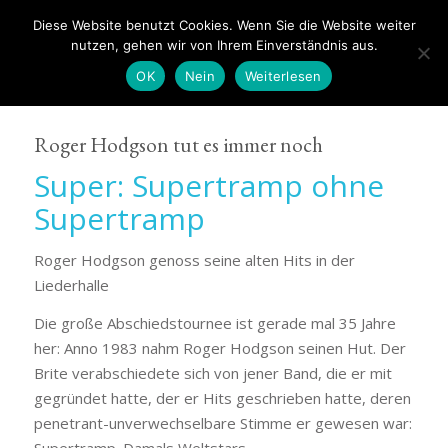
Diese Website benutzt Cookies. Wenn Sie die Website weiter
nutzen, gehen wir von Ihrem Einverständnis aus.
OK
Nein
Weiterlesen
Roger Hodgson tut es immer noch
Super: Supertramp ohne
Supertramp
Roger Hodgson genoss seine alten Hits in der
Liederhalle
Die große Abschiedstournee ist gerade mal 35 Jahre
her: Anno 1983 nahm Roger Hodgson seinen Hut. Der
Brite verabschiedete sich von jener Band, die er mit
gegründet hatte, der er Hits geschrieben hatte, deren
penetrant-unverwechselbare Stimme er gewesen war:
Supertramp. Damals Weltstars.