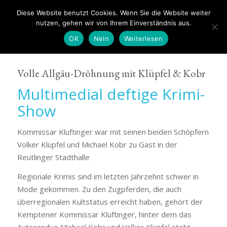
Diese Website benutzt Cookies. Wenn Sie die Website weiter
nutzen, gehen wir von Ihrem Einverständnis aus.
OK
Nein
Weiterlesen
Volle Allgäu-Dröhnung mit Klüpfel & Kobr
Multimedial deftige Krimi-
Show
Kommissar Kluftinger war mit seinen beiden Schöpfern
Volker Klüpfel und Michael Kobr zu Gast in der
Reutlinger Stadthalle
Regionale Krimis sind im letzten Jahrzehnt schwer in
Mode gekommen. Zu den Zugpferden, die auch
überregionalen Kultstatus erreicht haben, gehört der
Kemptener Kommissar Kluftinger, hinter dem das
Autorenduo Michael Kobr und Volker Klüpfel steht.