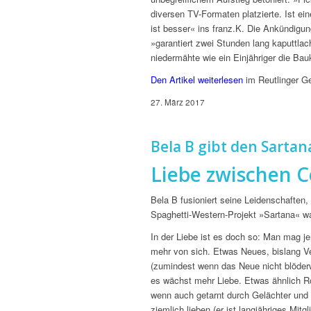
diversen TV-Formaten platzierte. Ist e
ist besser« ins franz.K. Die Ankündigu
»garantiert zwei Stunden lang kaputtlac
niedermähte wie ein Einjähriger die Ba
Den Artikel weiterlesen
im Reutlinger G
27. März 2017
Bela B gibt den Sartan
Liebe zwischen C
Bela B fusioniert seine Leidenschaften,
Spaghetti-Western-Projekt »Sartana« wa
In der Liebe ist es doch so: Man mag je
mehr von sich. Etwas Neues, bislang Ve
(zumindest wenn das Neue nicht blöderw
es wächst mehr Liebe. Etwas ähnlich Ro
wenn auch getarnt durch Gelächter un
ziemlich lieben (er ist langjähriges M