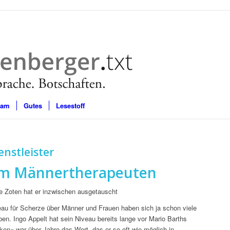
eam
Gutes
Lesestoff
enstleister
um Männertherapeuten
ne Zoten hat er inzwischen ausgetauscht
au für Scherze über Männer und Frauen haben sich ja schon viele
n. Ingo Appelt hat sein Niveau bereits lange vor Mario Barths
cken« war über Jahre das Wort, das er so oft wie möglich in