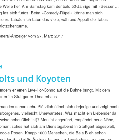
ine Weile her. Am Samstag kam der bald 50-Jährige mit »Besser …
ng las sich furios: Beim »Comedy-Rüpel« könne man sich
hen«. Tatsächlich taten das viele, während Appelt die Tabus
uklötzchentürme.
eneral-Anzeiger vom 27. März 2017
a
olts und Koyoten
 indem er einen Live-Hör-Comic auf die Bühne bringt. Mit dem
r er im Stuttgarter Theaterhaus
manden schon sehr. Plötzlich öffnet sich derjenige und zeigt noch
rborgenes, vielleicht Unerwartetes. Was macht ein Liebender da
eise scheußlich ist)? Man ist angerührt, empfindet neue Nähe,
mantisches hat sich am Dienstagabend in Stuttgart abgespielt,
d coole Posen. Knapp 1000 Menschen, die Bela B eh schon
itglied der Band »Die Ärzte«), kamen im Theaterhaus zusammen.